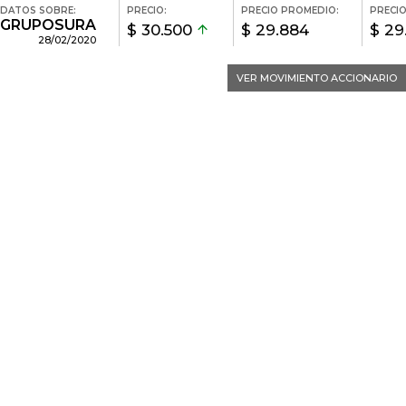
DATOS SOBRE:
PRECIO:
PRECIO PROMEDIO:
PRECIO
GRUPOSURA
$ 30.500
$ 29.884
$ 29
28/02/2020
VER MOVIMIENTO ACCIONARIO